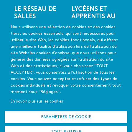
LE RÉSEAU DE
LYCÉENS ET
Menu
SALLES
APPRENTIS AU
du
CINÉMA
Les salles du réseau
pied
Nous utilisons une sélection de cookies et des cookies
Les coups de coeur
de
En quelques mots
tiers: les cookies essentiels, qui sont nécessaires pour
Les films soutenus
page
Mode d'emploi
utiliser le site Web, les cookies fonctionnels, qui offrent
FAQ
une meilleure facilité d'utilisation lors de l'utilisation du
Édition 2025-26
site Web; les cookies d'analyse, que nous utilisons pour
générer des données agrégées sur l'utilisation du site
Web et des statistiques; si vous choisissez "TOUT
L'équipe - Contact
PASSEURS
ACCEPTER", vous consentez à l'utilisation de tous les
Menu
Partenaires
D'IMAGES
cookies. Vous pouvez accepter et refuser des types de
secondaire
Qui sommes-nous
cookies individuels et révoquer votre consentement tout
En quelques mots
?
moment sous "Réglages".
La déclinaison
francilienne
En savoir plus sur les cookies
Appel à projet
L'été culturel
PARAMÈTRES DE COOKIE
Plan du site
Mentions légales
Cookies
TOUT REFUSER