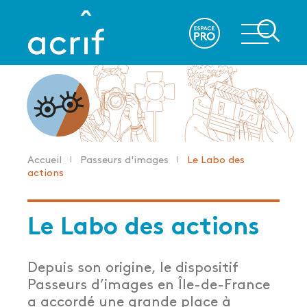
Aller
au
re
contenu
principal
Accueil
Passeurs d'images
Le Labo des
Fil
actions
d'Ariane
Le Labo des actions
Depuis son origine, le dispositif
Passeurs d’images en Île-de-France
a accordé une grande place à