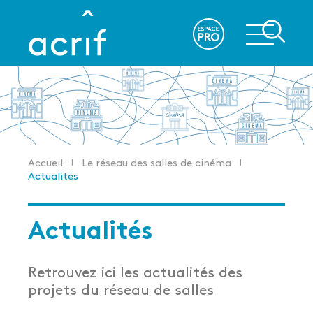
Aller
au
re
contenu
principal
Accueil
Le réseau des salles de cinéma
Fil
Actualités
d'Ariane
Actualités
Retrouvez ici les actualités des
projets du réseau de salles