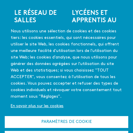
LE RÉSEAU DE
LYCÉENS ET
Menu
SALLES
APPRENTIS AU
du
CINÉMA
Les salles du réseau
pied
Nous utilisons une sélection de cookies et des cookies
Les coups de coeur
de
En quelques mots
tiers: les cookies essentiels, qui sont nécessaires pour
Les films soutenus
page
Mode d'emploi
utiliser le site Web, les cookies fonctionnels, qui offrent
FAQ
une meilleure facilité d'utilisation lors de l'utilisation du
Édition 2025-26
site Web; les cookies d'analyse, que nous utilisons pour
générer des données agrégées sur l'utilisation du site
Web et des statistiques; si vous choisissez "TOUT
L'équipe - Contact
PASSEURS
ACCEPTER", vous consentez à l'utilisation de tous les
Menu
Partenaires
D'IMAGES
cookies. Vous pouvez accepter et refuser des types de
secondaire
Qui sommes-nous
cookies individuels et révoquer votre consentement tout
En quelques mots
?
moment sous "Réglages".
La déclinaison
francilienne
En savoir plus sur les cookies
Appel à projet
L'été culturel
PARAMÈTRES DE COOKIE