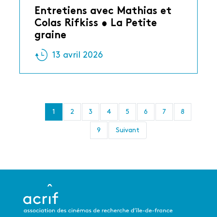
Entretiens avec Mathias et
Colas Rifkiss • La Petite
graine
13 avril 2026
Page
1
Page
2
Page
3
Page
4
Page
5
Page
6
Page
7
Page
8
Pagination
courante
Page
9
Page
Suivant
suivante