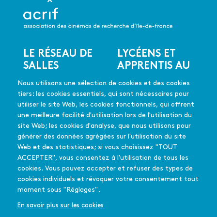
LE RÉSEAU DE
LYCÉENS ET
Menu
SALLES
APPRENTIS AU
du
CINÉMA
Les salles du réseau
pied
Nous utilisons une sélection de cookies et des cookies
Les coups de coeur
de
En quelques mots
tiers: les cookies essentiels, qui sont nécessaires pour
Les films soutenus
page
Mode d'emploi
utiliser le site Web, les cookies fonctionnels, qui offrent
FAQ
une meilleure facilité d'utilisation lors de l'utilisation du
Édition 2025-26
site Web; les cookies d'analyse, que nous utilisons pour
générer des données agrégées sur l'utilisation du site
Web et des statistiques; si vous choisissez "TOUT
L'équipe - Contact
PASSEURS
ACCEPTER", vous consentez à l'utilisation de tous les
Menu
Partenaires
D'IMAGES
cookies. Vous pouvez accepter et refuser des types de
secondaire
Qui sommes-nous
cookies individuels et révoquer votre consentement tout
En quelques mots
?
moment sous "Réglages".
La déclinaison
francilienne
En savoir plus sur les cookies
Appel à projet