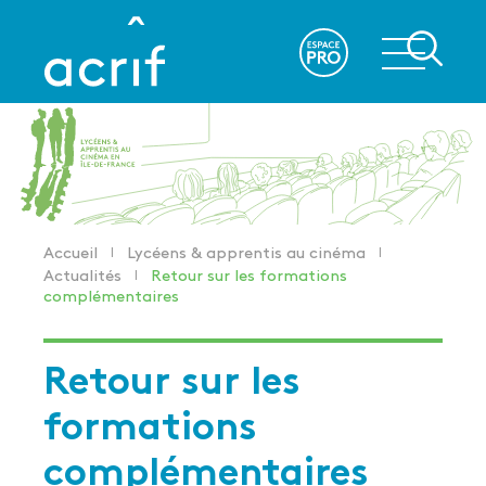
Aller
au
re
contenu
principal
Accueil
Lycéens & apprentis au cinéma
Fil
Actualités
Retour sur les formations
d'Ariane
complémentaires
Retour sur les
formations
complémentaires