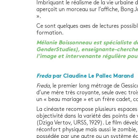
Imbriquant le réalisme de la vie urbaine
aperçoit un morceau sur l’affiche, Bong Jo
».
Ce sont quelques axes de lectures possible
formation.
Mélanie Boissonneau est spécialiste d
GenderStudies), enseignante-chercheu
l’image et intervenante régulière pour
Freda
par Claudine Le Pallec Marand
Freda
, le premier long métrage de Gessic
d’une mère très croyante, seule avec trois
un « beau mariage » et un frère cadet, can
La cinéaste recompose plusieurs espaces 
objectivité dans la variété des points de 
(Dziga Vertov, URSS, 1929). Le film dével
réconfort physique mais aussi le zombie
possédée par une autre ou un système éco