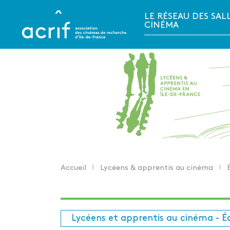
Aller
LE RÉSEAU DES SAL
au
CINÉMA
contenu
principal
Accueil
Lycéens & apprentis au cinéma
É
Fil
d'Ariane
Lycéens et apprentis au cinéma - É