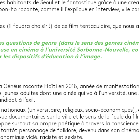
 des habitants de Séoul et le fantastique grâce à une cr
on-ho raconte, comme il l’explique en interview, « le con
s (il faudra choisir !) de ce film tentaculaire, que nous
es questions de genre (dans le sens des genres cin
se en cinéma à l’université Sorbonne-Nouvelle, co
 les dispositifs d’éducation à l’image.
a Généus raconte Haïti en 2018, année de manifestation m
 jeunes adultes dont une ainée qui va à l’université, une
didat à l’exil.
nationaux (universitaire, religieux, socio-économiques),
vue documentaires sur la ville et le sens de la foule du 
oppe surtout sa propre poétique à travers la conscience 
, tantôt personnage de folklore, devenu dans son ciném
nomique vicié, raciste et sexiste.