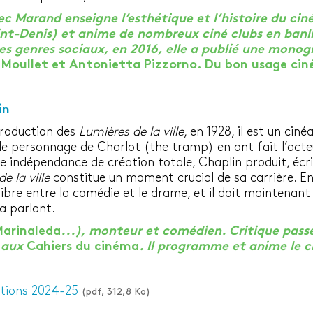
c Marand enseigne l’esthétique et l’histoire du ciné
nt-Denis) et anime de nombreux ciné clubs en banlie
des genres sociaux, en 2016, elle a publié une monogr
 Moullet et Antonietta Pizzorno. Du bon usage ci
in
production des
Lumières de la ville
, en 1928, il est un cin
le personnage de Charlot (the tramp) en ont fait l’acte
indépendance de création totale, Chaplin produit, écrit
e la ville
constitue un moment crucial de sa carrière. En e
libre entre la comédie et le drame, et il doit maintenant
a parlant.
Marinaleda
...), monteur et comédien. Critique pass
r aux
Cahiers du cinéma
. Il programme et anime le c
ations 2024-25
(pdf, 312,8 Ko)