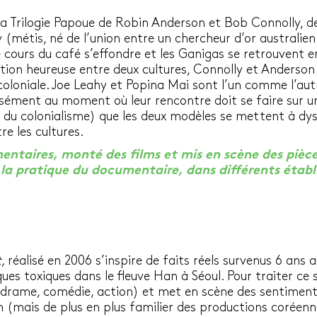
la Trilogie Papoue de Robin Anderson et Bob Connolly, dev
(métis, né de l’union entre un chercheur d’or australie
 cours du café s’effondre et les Ganigas se retrouvent 
onction heureuse entre deux cultures, Connolly et Anderso
e coloniale. Joe Leahy et Popina Mai sont l’un comme l’a
cisément au moment où leur rencontre doit se faire sur 
é du colonialisme) que les deux modèles se mettent à d
re les cultures.
entaires, monté des films et mis en scène des pièces
 la pratique du documentaire, dans différents établ
t
, réalisé en 2006 s’inspire de faits réels survenus 6 an
s toxiques dans le fleuve Han à Séoul. Pour traiter ce su
, drame, comédie, action) et met en scène des sentiment
 (mais de plus en plus familier des productions coréen