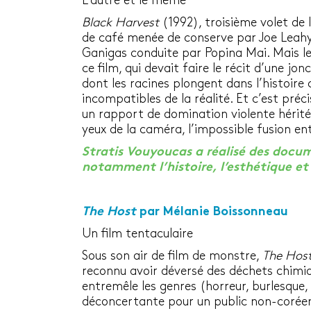
L’autre et le même
Black Harvest
(1992), troisième volet de 
de café menée de conserve par Joe Leahy 
Ganigas conduite par Popina Mai. Mais le
ce film, qui devait faire le récit d’une j
dont les racines plongent dans l’histoir
incompatibles de la réalité. Et c’est pré
un rapport de domination violente hérit
yeux de la caméra, l’impossible fusion ent
Stratis Vouyoucas a réalisé des docum
notamment l’histoire, l’esthétique et
The Host
par Mélanie Boissonneau
Un film tentaculaire
Sous son air de film de monstre,
The Hos
reconnu avoir déversé des déchets chimique
entremêle les genres (horreur, burlesque
déconcertante pour un public non-coréen