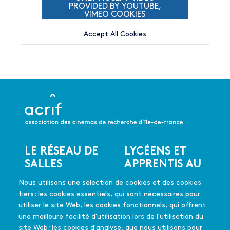
PROVIDED BY YOUTUBE,
VIMEO COOKIES
Accept All Cookies
LE RÉSEAU DE
LYCÉENS ET
Menu
SALLES
APPRENTIS AU
du
CINÉMA
Les salles du réseau
pied
Nous utilisons une sélection de cookies et des cookies
Les coups de coeur
de
En quelques mots
tiers: les cookies essentiels, qui sont nécessaires pour
Les films soutenus
page
Mode d'emploi
utiliser le site Web, les cookies fonctionnels, qui offrent
FAQ
une meilleure facilité d'utilisation lors de l'utilisation du
Édition 2025-26
site Web; les cookies d'analyse, que nous utilisons pour