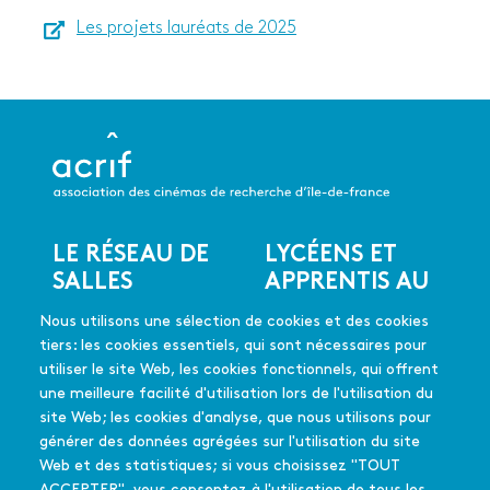
Les projets lauréats de 2025
LE RÉSEAU DE
LYCÉENS ET
Menu
SALLES
APPRENTIS AU
du
CINÉMA
Les salles du réseau
pied
Nous utilisons une sélection de cookies et des cookies
Les coups de coeur
de
En quelques mots
tiers: les cookies essentiels, qui sont nécessaires pour
Les films soutenus
page
Mode d'emploi
utiliser le site Web, les cookies fonctionnels, qui offrent
FAQ
une meilleure facilité d'utilisation lors de l'utilisation du
Édition 2025-26
site Web; les cookies d'analyse, que nous utilisons pour
générer des données agrégées sur l'utilisation du site
Web et des statistiques; si vous choisissez "TOUT
L'équipe - Contact
PASSEURS