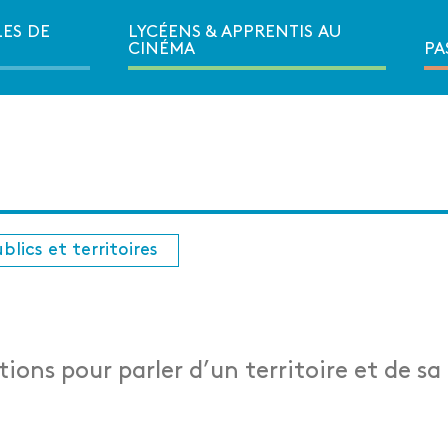
LES DE
LYCÉENS & APPRENTIS AU
Ouvrir la navigation secondair
CINÉMA
PA
blics et territoires
ons pour parler d’un territoire et de sa