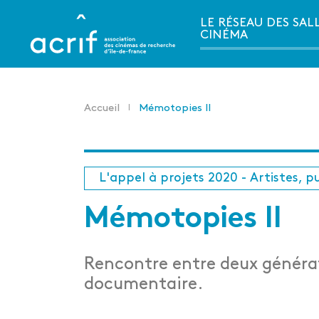
Aller
LE RÉSEAU DES SAL
au
CINÉMA
contenu
principal
Accueil
Mémotopies II
Fil
d'Ariane
L'appel à projets 2020 - Artistes, pu
Mémotopies II
Rencontre entre deux générati
documentaire.