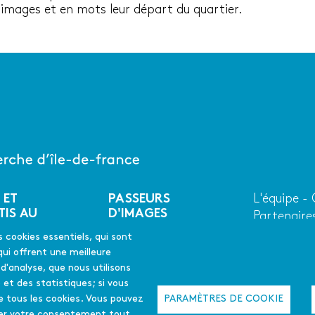
 images et en mots leur départ du quartier.
 ET
PASSEURS
L'équipe -
Menu
TIS AU
D'IMAGES
Partenaire
second
Qui somme
En quelques mots
s cookies essentiels, qui sont
ues mots
La déclinaison
qui offrent une meilleure
emploi
francilienne
s d'analyse, que nous utilisons
 et des statistiques; si vous
Appel à projet
PARAMÈTRES DE COOKIE
e tous les cookies. Vous pouvez
2025-26
L'été culturel
quer votre consentement tout