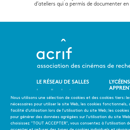
d’ateliers qui a permis de documenter en
LE RÉSEAU DE SALLES
LYCÉENS
Menu
APPREN
Les salles du réseau
du
CINÉMA
Nous utilisons une sélection de cookies et des cookies tiers: le
Les coups de coeur
pied
En quelq
nécessaires pour utiliser le site Web, les cookies fonctionnels, 
de
Les films soutenus
Mode d'
facilité d'utilisation lors de l'utilisation du site Web; les cookie
page
pour générer des données agrégées sur l'utilisation du site Web
FAQ
choisissez "TOUT ACCEPTER", vous consentez à l'utilisation d
Édition 
accepter et refuser des types de cookies individuels et révo