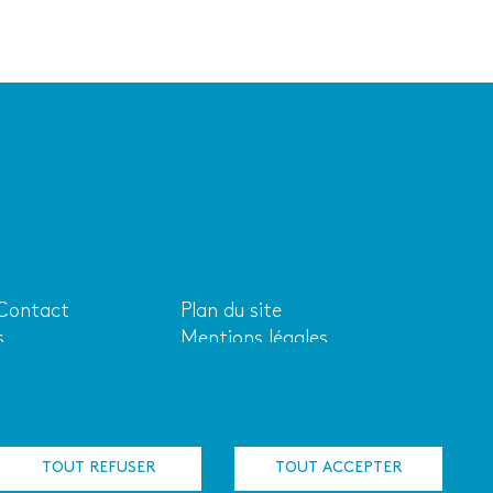
 Contact
Plan du site
Liens
s
Mentions légales
aire
utiles
s-nous ?
Cookies
Adhérer au réseau
Logo de l'ACRIF
TOUT REFUSER
TOUT ACCEPTER