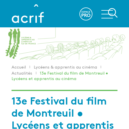
Aller
au
re
contenu
principal
Accueil
Lycéens & apprentis au cinéma
Fil
Actualités
13e Festival du film de Montreuil •
d'Ariane
Lycéens et apprentis au cinéma
13e Festival du film
de Montreuil •
Lycéens et apprentis