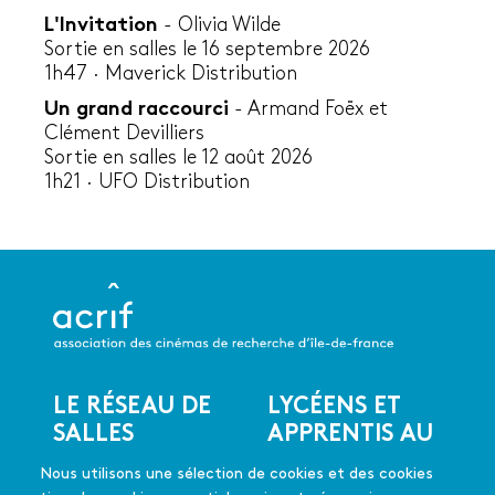
L'Invitation
- Olivia Wilde
Sortie en salles le 16 septembre 2026
1h47 · Maverick Distribution
Un grand raccourci
- Armand Foëx et
Clément Devilliers
Sortie en salles le 12 août 2026
1h21 · UFO Distribution
LE RÉSEAU DE
LYCÉENS ET
Menu
SALLES
APPRENTIS AU
du
CINÉMA
Les salles du réseau
pied
Nous utilisons une sélection de cookies et des cookies