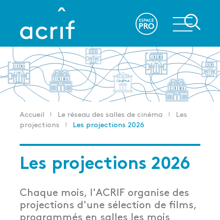
Aller
au
re
contenu
principal
Accueil
Le réseau des salles de cinéma
Les
Fil
projections
Les projections 2026
d'Ariane
Les projections 2026
Chaque mois, l'ACRIF organise des
projections d'une sélection de films,
programmés en salles les mois