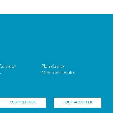
 Contact
Plan du site
Liens
s
Mentions légales
aire
utiles
s-nous ?
Cookies
Adhérer au réseau
Logo de l'ACRIF
TOUT REFUSER
TOUT ACCEPTER