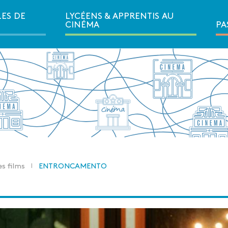
LES DE
LYCÉENS & APPRENTIS AU
Ouvrir la navigation secondair
CINÉMA
PA
es films
ENTRONCAMENTO