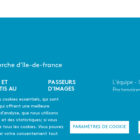
 ET
PASSEURS
L'équipe -
Menu
TIS AU
D'IMAGES
Partenaire
second
Qui somme
En quelques mots
s cookies essentiels, qui sont
ues mots
La déclinaison
qui offrent une meilleure
emploi
francilienne
s d'analyse, que nous utilisons
 et des statistiques; si vous
Appel à projet
PARAMÈTRES DE COOKIE
e tous les cookies. Vous pouvez
2025-26
L'été culturel
quer votre consentement tout