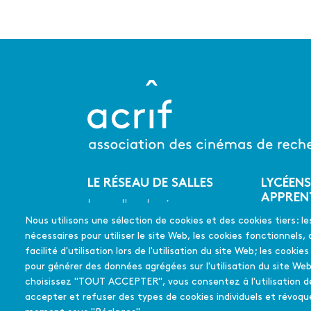
LE RÉSEAU DE SALLES
LYCÉENS
Menu
APPREN
Les salles du réseau
du
CINÉMA
Nous utilisons une sélection de cookies et des cookies tiers: le
Les coups de coeur
pied
En quelq
nécessaires pour utiliser le site Web, les cookies fonctionnels, 
de
Les films soutenus
Mode d'
facilité d'utilisation lors de l'utilisation du site Web; les cookie
page
pour générer des données agrégées sur l'utilisation du site Web
FAQ
choisissez "TOUT ACCEPTER", vous consentez à l'utilisation d
Édition 
accepter et refuser des types de cookies individuels et révo