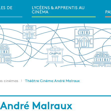
LES DE
LYCÉENS & APPRENTIS AU
Ouvrir la navigation secondair
CINÉMA
PA
es cinémas
Théâtre Cinéma André Malraux
 André Malraux