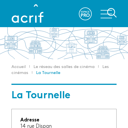
Aller
au
re
contenu
principal
Accueil
Le réseau des salles de cinéma
Les
Fil
cinémas
La Tournelle
d'Ariane
La Tournelle
Adresse
14 rue Dispan