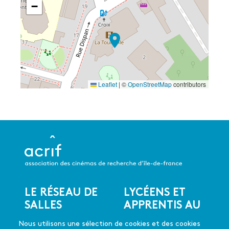
−
Leaflet
|
©
OpenStreetMap
contributors
LE RÉSEAU DE
LYCÉENS ET
Menu
SALLES
APPRENTIS AU
du
CINÉMA
Les salles du réseau
pied
Nous utilisons une sélection de cookies et des cookies