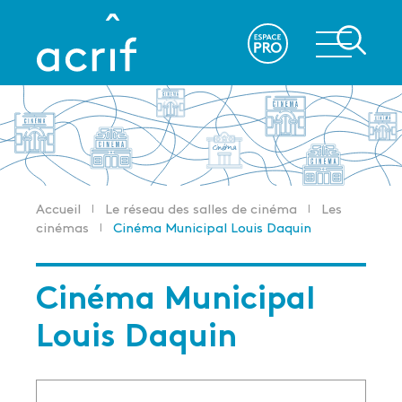
Aller
au
re
contenu
principal
Accueil
Le réseau des salles de cinéma
Les
Fil
cinémas
Cinéma Municipal Louis Daquin
d'Ariane
Cinéma Municipal
Louis Daquin