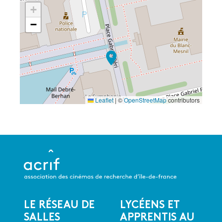
+
−
Leaflet
|
©
OpenStreetMap
contributors
LE RÉSEAU DE
LYCÉENS ET
Menu
SALLES
APPRENTIS AU