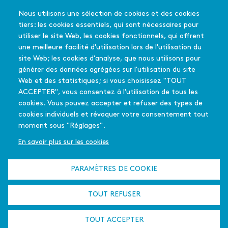
du
CINÉMA
Les salles du réseau
pied
Nous utilisons une sélection de cookies et des cookies
Les coups de coeur
de
En quelques mots
tiers: les cookies essentiels, qui sont nécessaires pour
Les films soutenus
page
Mode d'emploi
utiliser le site Web, les cookies fonctionnels, qui offrent
FAQ
une meilleure facilité d'utilisation lors de l'utilisation du
Édition 2025-26
site Web; les cookies d'analyse, que nous utilisons pour
générer des données agrégées sur l'utilisation du site
Web et des statistiques; si vous choisissez "TOUT
L'équipe - Contact
PASSEURS
ACCEPTER", vous consentez à l'utilisation de tous les
Menu
Partenaires
D'IMAGES
cookies. Vous pouvez accepter et refuser des types de
secondaire
Qui sommes-nous
cookies individuels et révoquer votre consentement tout
En quelques mots
?
moment sous "Réglages".
La déclinaison
francilienne
En savoir plus sur les cookies
Appel à projet
L'été culturel
PARAMÈTRES DE COOKIE
Plan du site
Mentions légales
Cookies
TOUT REFUSER
Liens
Adhérer au réseau
Logo de l'ACRIF
utiles
19 rue Frédérick Lemaître
75020
Paris
France
TOUT ACCEPTER