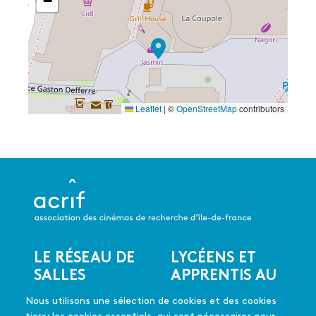
−
Leaflet
|
©
OpenStreetMap
contributors
LE RÉSEAU DE
LYCÉENS ET
Menu
SALLES
APPRENTIS AU
du
CINÉMA
Les salles du réseau
pied
Nous utilisons une sélection de cookies et des cookies
Les coups de coeur