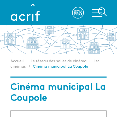
Aller
au
re
contenu
principal
Accueil
Le réseau des salles de cinéma
Les
Fil
cinémas
Cinéma municipal La Coupole
d'Ariane
Cinéma municipal La
Coupole