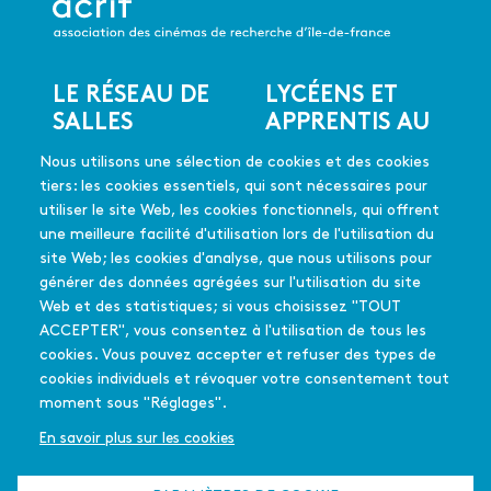
LE RÉSEAU DE
LYCÉENS ET
Menu
SALLES
APPRENTIS AU
du
CINÉMA
Les salles du réseau
pied
Nous utilisons une sélection de cookies et des cookies
Les coups de coeur
de
En quelques mots
tiers: les cookies essentiels, qui sont nécessaires pour
Les films soutenus
page
Mode d'emploi
utiliser le site Web, les cookies fonctionnels, qui offrent
FAQ
une meilleure facilité d'utilisation lors de l'utilisation du
Édition 2025-26
site Web; les cookies d'analyse, que nous utilisons pour
générer des données agrégées sur l'utilisation du site
Web et des statistiques; si vous choisissez "TOUT
L'équipe - Contact
PASSEURS
ACCEPTER", vous consentez à l'utilisation de tous les
Menu
Partenaires
D'IMAGES
cookies. Vous pouvez accepter et refuser des types de
secondaire
Qui sommes-nous
cookies individuels et révoquer votre consentement tout
En quelques mots
?
moment sous "Réglages".
La déclinaison
francilienne
En savoir plus sur les cookies
Appel à projet
L'été culturel