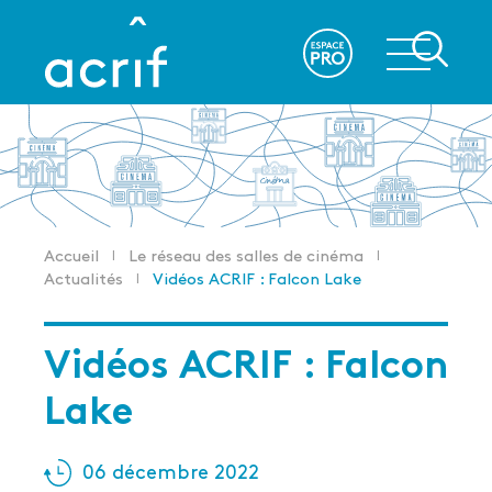
Aller
au
re
contenu
principal
Accueil
Le réseau des salles de cinéma
Fil
Actualités
Vidéos ACRIF : Falcon Lake
d'Ariane
Vidéos ACRIF : Falcon
Lake
06 décembre 2022