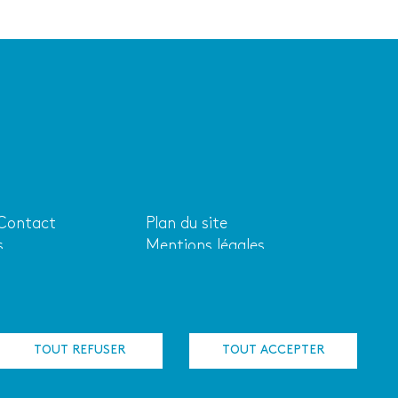
 Contact
Plan du site
Liens
s
Mentions légales
aire
utiles
s-nous ?
Cookies
Adhérer au réseau
Logo de l'ACRIF
TOUT REFUSER
TOUT ACCEPTER