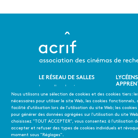
LE RÉSEAU DE SALLES
LYCÉENS
Menu
APPREN
Les salles du réseau
du
CINÉMA
Nous utilisons une sélection de cookies et des cookies tiers: le
Les coups de coeur
pied
En quelq
nécessaires pour utiliser le site Web, les cookies fonctionnels, 
de
Les films soutenus
Mode d'
facilité d'utilisation lors de l'utilisation du site Web; les cookie
page
pour générer des données agrégées sur l'utilisation du site Web
FAQ
choisissez "TOUT ACCEPTER", vous consentez à l'utilisation d
Édition 
accepter et refuser des types de cookies individuels et révo
moment sous "Réglages".