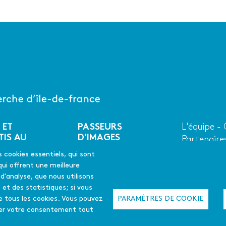
 ET
PASSEURS
L'équipe -
Menu
TIS AU
D'IMAGES
Partenaire
second
Qui somme
En quelques mots
s cookies essentiels, qui sont
ues mots
La déclinaison
qui offrent une meilleure
emploi
francilienne
s d'analyse, que nous utilisons
 et des statistiques; si vous
Appel à projet
PARAMÈTRES DE COOKIE
e tous les cookies. Vous pouvez
2025-26
L'été culturel
quer votre consentement tout