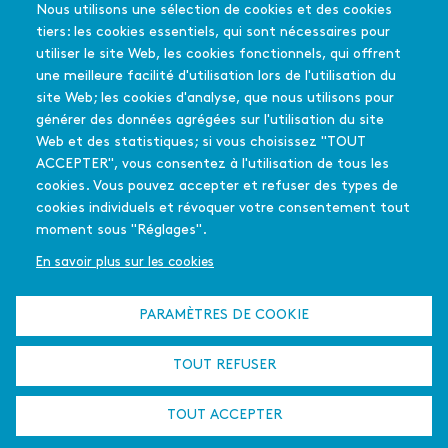
Les salles du réseau
pied
Nous utilisons une sélection de cookies et des cookies
Les coups de coeur
de
En quelques mots
tiers: les cookies essentiels, qui sont nécessaires pour
Les films soutenus
page
Mode d'emploi
utiliser le site Web, les cookies fonctionnels, qui offrent
FAQ
une meilleure facilité d'utilisation lors de l'utilisation du
Édition 2025-26
site Web; les cookies d'analyse, que nous utilisons pour
générer des données agrégées sur l'utilisation du site
Web et des statistiques; si vous choisissez "TOUT
L'équipe - Contact
PASSEURS
ACCEPTER", vous consentez à l'utilisation de tous les
Menu
Partenaires
D'IMAGES
cookies. Vous pouvez accepter et refuser des types de
secondaire
Qui sommes-nous
cookies individuels et révoquer votre consentement tout
En quelques mots
?
moment sous "Réglages".
La déclinaison
francilienne
En savoir plus sur les cookies
Appel à projet
L'été culturel
PARAMÈTRES DE COOKIE
Plan du site
Mentions légales
Cookies
TOUT REFUSER
Liens
Adhérer au réseau
Logo de l'ACRIF
utiles
19 rue Frédérick Lemaître
75020
Paris
France
TOUT ACCEPTER