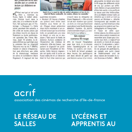
LE RÉSEAU DE
LYCÉENS ET
Menu
SALLES
APPRENTIS AU
du
CINÉMA