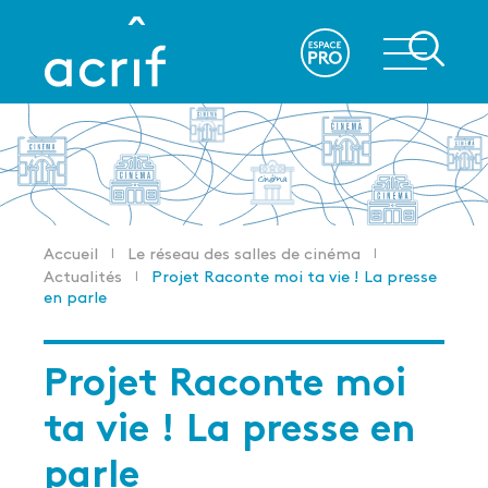
Aller
au
re
contenu
principal
Accueil
Le réseau des salles de cinéma
Fil
Actualités
Projet Raconte moi ta vie ! La presse
d'Ariane
en parle
Projet Raconte moi
ta vie ! La presse en
parle