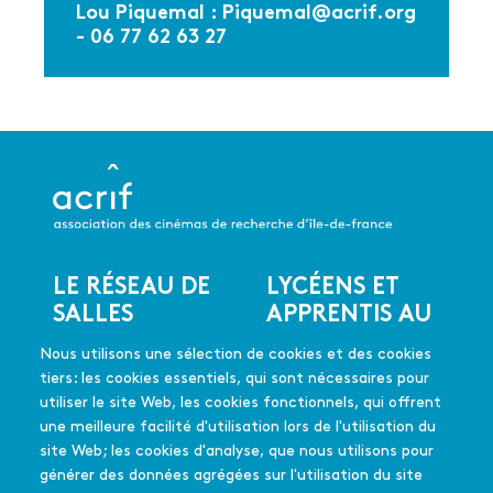
Lou Piquemal :
Piquemal@acrif.org
- 06 77 62 63 27
LE RÉSEAU DE
LYCÉENS ET
Menu
SALLES
APPRENTIS AU
du
CINÉMA
Les salles du réseau
pied
Nous utilisons une sélection de cookies et des cookies
Les coups de coeur
de
En quelques mots
tiers: les cookies essentiels, qui sont nécessaires pour
Les films soutenus
page
Mode d'emploi
utiliser le site Web, les cookies fonctionnels, qui offrent
FAQ
une meilleure facilité d'utilisation lors de l'utilisation du
Édition 2025-26
site Web; les cookies d'analyse, que nous utilisons pour
générer des données agrégées sur l'utilisation du site