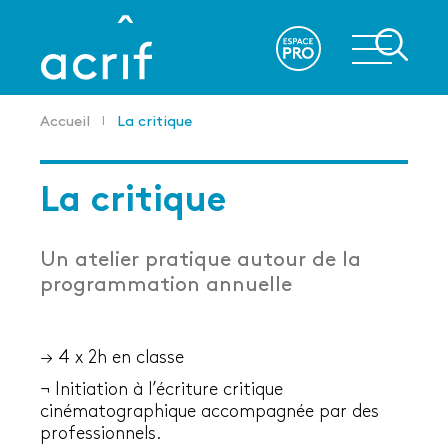
Aller
au
re
contenu
principal
Accueil
La critique
Fil
d'Ariane
La critique
Un atelier pratique autour de la
programmation annuelle
→
4 x 2h en classe
¬ Initiation à l’écriture critique
cinématographique accompagnée par des
professionnels.