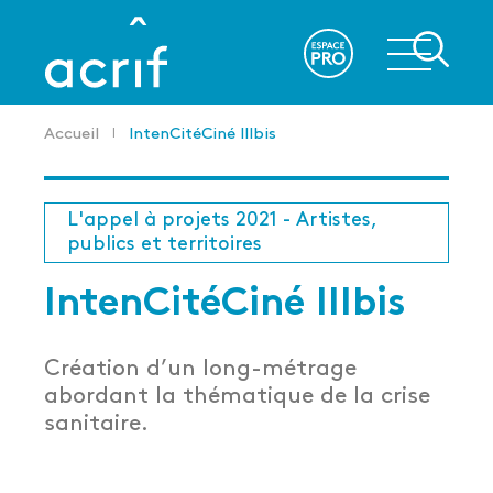
Aller
au
re
contenu
principal
Accueil
IntenCitéCiné IIIbis
Fil
d'Ariane
L'appel à projets 2021 - Artistes,
publics et territoires
IntenCitéCiné IIIbis
Création d’un long-métrage
abordant la thématique de la crise
sanitaire.