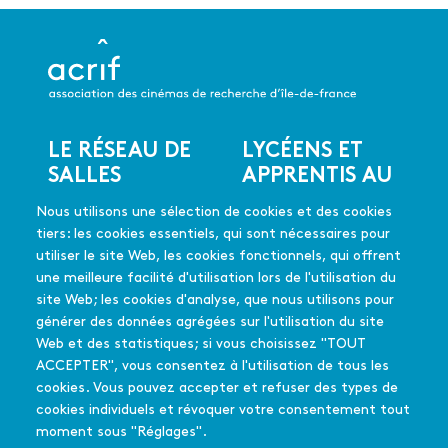
LE RÉSEAU DE
LYCÉENS ET
Menu
SALLES
APPRENTIS AU
du
CINÉMA
Les salles du réseau
pied
Nous utilisons une sélection de cookies et des cookies
Les coups de coeur
de
En quelques mots
tiers: les cookies essentiels, qui sont nécessaires pour
Les films soutenus
page
Mode d'emploi
utiliser le site Web, les cookies fonctionnels, qui offrent
FAQ
une meilleure facilité d'utilisation lors de l'utilisation du
Édition 2025-26
site Web; les cookies d'analyse, que nous utilisons pour
générer des données agrégées sur l'utilisation du site
Web et des statistiques; si vous choisissez "TOUT
L'équipe - Contact
PASSEURS
ACCEPTER", vous consentez à l'utilisation de tous les
Menu
Partenaires
D'IMAGES
cookies. Vous pouvez accepter et refuser des types de
secondaire
Qui sommes-nous
cookies individuels et révoquer votre consentement tout
En quelques mots
?
moment sous "Réglages".
La déclinaison